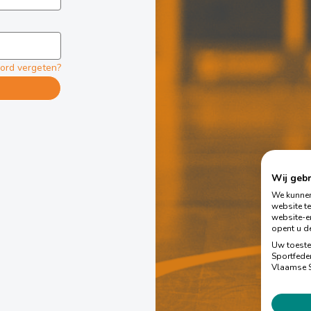
ord vergeten?
Wij geb
We kunnen
website t
website-er
opent u de
Uw toeste
Sportfeder
Vlaamse S